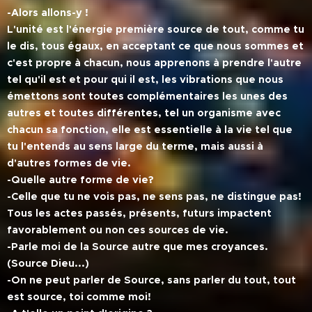
-Alors allons-y !
L'unité est l'énergie première source de tout, comme tu
le dis, tous égaux, en acceptant ce que nous sommes et
c'est propre à chacun, nous apprenons à prendre l'autre
tel qu'il est et pour qui il est, les vibrations que nous
émettons sont toutes complémentaires les unes des
autres et toutes différentes, tel un organisme avec
chacun sa fonction, elle est essentielle à la vie tel que
tu l'entends au sens large du terme, mais aussi à
d'autres formes de vie.
-Quelle autre forme de vie?
-Celle que tu ne vois pas, ne sens pas, ne distingue pas!
Tous les actes passés, présents, futurs impactent
favorablement ou non ces sources de vie.
-Parle moi de la Source autre que mes croyances.
(Source Dieu...)
-On ne peut parler de Source, sans parler du tout, tout
est source, toi comme moi!