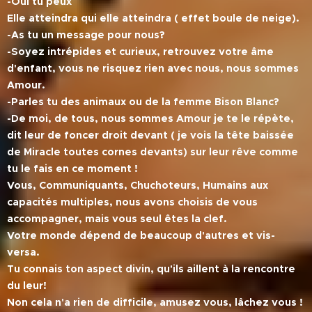
-Oui tu peux
Elle atteindra qui elle atteindra ( effet boule de neige).
-As tu un message pour nous?
-Soyez intrépides et curieux, retrouvez votre âme
d'enfant, vous ne risquez rien avec nous, nous sommes
Amour.
-Parles tu des animaux ou de la femme Bison Blanc?
-De moi, de tous, nous sommes Amour je te le répète,
dit leur de foncer droit devant ( je vois la tête baissée
de Miracle toutes cornes devants) sur leur rêve comme
tu le fais en ce moment !
Vous, Communiquants, Chuchoteurs, Humains aux
capacités multiples, nous avons choisis de vous
accompagner, mais vous seul êtes la clef.
Votre monde dépend de beaucoup d'autres et vis-
versa.
Tu connais ton aspect divin, qu'ils aillent à la rencontre
du leur!
Non cela n'a rien de difficile, amusez vous, lâchez vous !