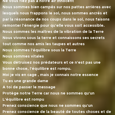
Ne vous fiez pas à notre air innocent
N
ous sommes bien campés sur nos pattes arrières avec
lesquels nous frappons le sol, nous sommes ancrés et
par la résonance de nos coups dans le sol, nous faisons
remonter l'énergie pour qu'elle vous soit accessible.
Nous sommes les maîtres de la vibration de la Terre
Nous vivons sous la terre et connaissons ses secrets
tout comme nos amis les taupes et autres
Nous sommes l'équilibre sous la Terre
Nous sommes vitales
Vous détruisez nos prédateurs et ce n'est pas une
bonne chose, l'équilibre est rompu.
Moi je vis en cage , mais je connais notre essence
Tu es une grande dame
A toi de passer le message
Protège notre Terre car nous ne sommes qu'un
L'équilibre est rompu
Prenez conscience que nous ne sommes qu'un
Prenez conscience de la beauté de toutes choses et de