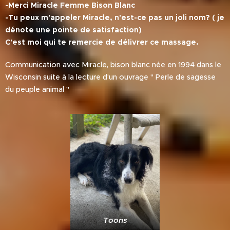
-Merci Miracle Femme Bison Blanc
-Tu peux m'appeler Miracle, n'est-ce pas un joli nom? ( je
dénote une pointe de satisfaction)
C'est moi qui te remercie de délivrer ce massage.
Communication avec Miracle, bison blanc née en 1994 dans le
Wisconsin suite à la lecture d'un ouvrage " Perle de sagesse
du peuple animal "
Toons