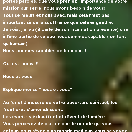
portes paroles, que vous preniez l'importance de votre
mission sur Terre, nous avons besoin de vous!
Tout se meurt et nous avec, mais cela n'est pas
important sinon la souffrance que cela engendre.
Je vois, j'ai vu ( il parle de son incarnation présente) une
infime partie de ce que nous sommes capable ( en tant
qu'humain)
Nous sommes capables de bien plus !
Qui est ''nous''?
Nous et vous
Explique moi ce ''nous et vous''
Au fur et à mesure de votre ouverture spirituel, les
frontières s'amoindrissent.
Les esprits s'échauffent et rêvent de lumière
Vous percevez de plus en plus le monde qui vous
entour, vous rêvez d'un monde meilleur, vous ne voyez