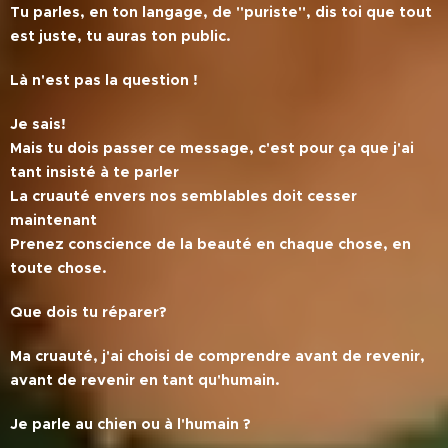
Tu parles, en ton langage, de ''puriste'', dis toi que tout
est juste, tu auras ton public.
Là n'est pas la question !
Je sais!
Mais tu dois passer ce message, c'est pour ça que j'ai
tant insisté à te parler
La cruauté envers nos semblables doit cesser
maintenant
Prenez conscience de la beauté en chaque chose, en
toute chose.
Que dois tu réparer?
Ma cruauté, j'ai choisi de comprendre avant de revenir,
avant de revenir en tant qu'humain.
Je parle au chien ou à l'humain ?