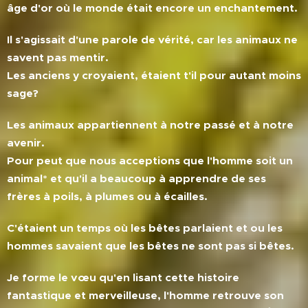
âge d'or où le monde était encore un enchantement.
Il s'agissait d'une parole de vérité, car les animaux ne
savent pas men
tir.
Les anciens y croyaient, étaient t'il pour autant moins
sage?
Les animaux appartiennent à notre passé et à notre
avenir.
Pour peut que nous acceptions que l'homme soit un
animal* et qu'il a beaucoup à apprendre de ses
frères à poils, à plumes ou à écailles.
C'étaient un temps où les bêtes parlaient et ou les
hommes savaient que les bêtes ne sont pas si bêtes.
Je forme le vœu qu'en lisant cette histoire
fantastique et merveilleuse, l'homme retrouve son