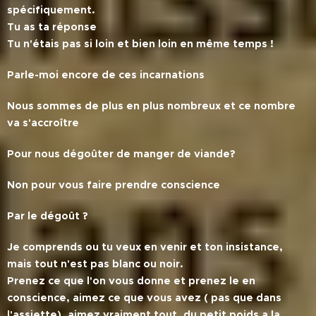
spécifiquement.
Tu as ta réponse
Tu n'étais pas si loin et bien loin en même temps !
Parle-moi encore de ces incarnations
Nous sommes de plus en plus nombreux et ce nombre
va s'accroître
Pour nous dégoûter de manger de viande?
Non pour vous faire prendre conscience
Par le dégoût ?
Je comprends ou tu veux en venir et ton insistance,
mais tout n'est pas blanc ou noir.
Prenez ce que l'on vous donne et prenez le en
conscience, aimez ce que vous avez ( pas que dans
l'assiette), aimez vraiment tout, du petit poids a la