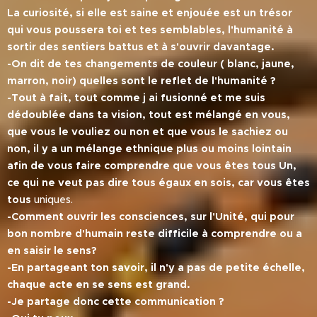
La curiosité, si elle est saine et enjouée est un trésor
qui vous poussera toi et tes semblables, l'humanité à
sortir des sentiers battus et à s'ouvrir davantage.
-On dit de tes changements de couleur ( blanc, jaune,
marron, noir) quelles sont le reflet de l'humanité ?
-Tout à fait, tout comme j ai fusionné et me suis
dédoublée dans ta vision, tout est mélangé en vous,
que vous le vouliez ou non et que vous le sachiez ou
non, il y a un mélange ethnique plus ou moins lointain
afin de vous faire comprendre que vous êtes tous Un,
ce qui ne veut pas dire tous égaux en sois, car vous êtes
tous
uniques.
-Comment ouvrir les consciences, sur l'Unité, qui pour
bon nombre d'humain reste difficile à comprendre ou a
en saisir le sens?
-En partageant ton savoir, il n'y a pas de petite échelle,
chaque acte en se sens est grand.
-Je partage donc cette communication ?