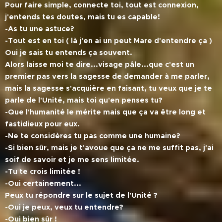
Pour faire simple, connecte toi, tout est connexion,
j'entends tes doutes, mais tu es capable!
-As tu une astuce?
-Tout est en toi ( là j'en ai un peut Mare d'entendre ça )
Oui je sais tu entends ça souvent.
Alors laisse moi te dire...visage pâle...que c'est un
premier pas vers la sagesse de demander à me parler,
mais la sagesse s'acquière en faisant, tu veux que je te
parle de l'Unité, mais toi qu'en penses tu?
-Que l'humanité le mérite mais que ça va être long et
fastidieux pour eux.
-Ne te considères tu pas comme une humaine?
-Si bien sûr, mais je t'avoue que ça ne me suffit pas, j'ai
soif de savoir et je me sens limitée.
-Tu te crois limitée !
-Oui certainement...
Peux tu répondre sur le sujet de l'Unité ?
-Oui je peux, veux tu entendre?
-Oui bien sûr !