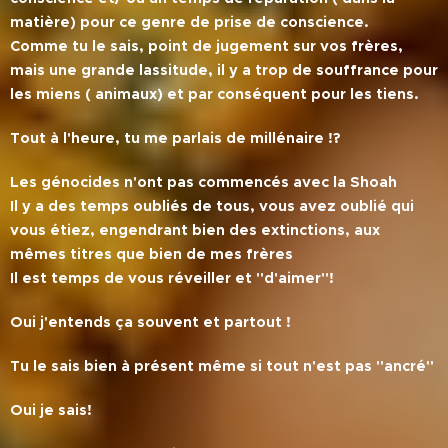
matière) pour ce genre de prise de conscience.
Comme tu le sais, point de jugement sur vos frères,
mais une grande lassitude, il y a trop de souffrance pour
les miens ( animaux) et par conséquent pour les tiens.
Tout à l'heure, tu me parlais de millénaire !?
Les génocides n'ont pas commencés avec la Shoah
Il y a des temps oubliés de tous, vous avez oublié qui
vous étiez, engendrant bien des extinctions, aux
mêmes titres que bien de mes frères
Il est temps de vous réveiller et ''d'aimer''!
Oui j'entends ça souvent et partout !
Tu le sais bien à présent même si tout n'est pas ''ancré''
Oui je sais!